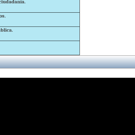
ciudadanía.
os.
blica.