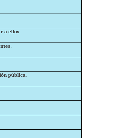
 a ellos.
entes.
ión pública.